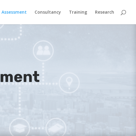
Assessment
Consultancy
Training
Research
sment