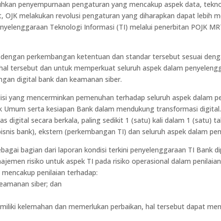
utuhkan penyempurnaan pengaturan yang mencakup aspek data, teknol
ut, OJK melakukan revolusi pengaturan yang diharapkan dapat lebi
yelenggaraan Teknologi Informasi (TI) melalui penerbitan POJK MR
i dengan perkembangan ketentuan dan standar tersebut sesuai deng
al tersebut dan untuk memperkuat seluruh aspek dalam penyelengga
angan digital bank dan keamanan siber.
disi yang mencerminkan pemenuhan terhadap seluruh aspek dalam p
k Umum serta kesiapan Bank dalam mendukung transformasi digital
tas digital secara berkala, paling sedikit 1 (satu) kali dalam 1 (s
 bisnis bank), ekstern (perkembangan TI) dan seluruh aspek dalam pe
bagai bagian dari laporan kondisi terkini penyelenggaraan TI Bank 
ajemen risiko untuk aspek TI pada risiko operasional dalam penilaia
n mencakup penilaian terhadap:
keamanan siber; dan
memiliki kelemahan dan memerlukan perbaikan, hal tersebut dapat m