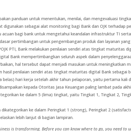
pakan panduan untuk menentukan, menilai, dan mengevaluasi tingkat 
dapat digunakan sebagai alat monitoring bagi Bank dan OJK terhadap 
u acuan bagi bank untuk mengetahui keandalan infrastruktur TI sert
 dasar pertimbangan untuk pengembangan produk dan layanan yang 
JK PTI, Bank melakukan penilaian sendiri atas tingkat maturitas digit
 digital Bank mempertimbangkan seluruh aspek dalam penyelenggaraan 
baikan, hal tersebut dapat menjadi masukan untuk meningkatkan mat
asil penilaian sendiri atas tingkat maturitas digital Bank sebagai ba
belas) hari kerja setelah akhir tahun pelaporan, yaitu pertama kali d
isampaikan kepada Otoritas Jasa Keuangan paling lambat pada akhir
tegorikan ke dalam 5 (lima) tingkat, yaitu Tingkat 1, Tingkat 2, Ting
ikategorikan ke dalam Peringkat 1 (strong), Peringkat 2 (satisfactory
elaskan lebih lanjut di bagian lampiran.
business is transforming. Before you can know where to go, you need to u