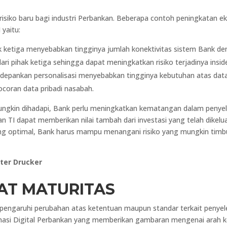
isiko baru bagi industri Perbankan. Beberapa contoh peningkatan eksp
yaitu:
 ketiga menyebabkan tingginya jumlah konektivitas sistem Bank den
i pihak ketiga sehingga dapat meningkatkan risiko terjadinya insid
epankan personalisasi menyebabkan tingginya kebutuhan atas data
ocoran data pribadi nasabah.
ngkin dihadapi, Bank perlu meningkatkan kematangan dalam penyele
aan TI dapat memberikan nilai tambah dari investasi yang telah dike
ng optimal, Bank harus mampu menangani risiko yang mungkin timb
ter Drucker
KAT MATURITAS
ngaruhi perubahan atas ketentuan maupun standar terkait penyele
ormasi Digital Perbankan yang memberikan gambaran mengenai arah